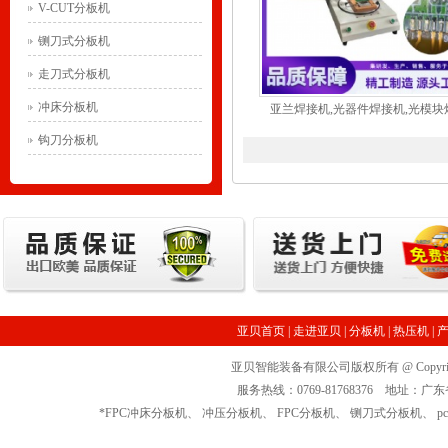
V-CUT分板机
铡刀式分板机
走刀式分板机
冲床分板机
亚兰焊接机,光器件焊接机,光模块焊
钩刀分板机
亚贝首页
|
走进亚贝
|
分板机
|
热压机
|
亚贝智能装备有限公司版权所有 @ Copyrigh
服务热线：0769-81768376 地址
*
FPC冲床分板机
、
冲压分板机
、
FPC分板机
、
铡刀式分板机
、
p